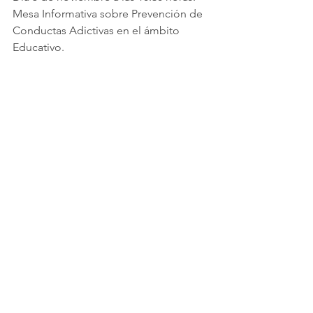
Mesa Informativa sobre Prevención de 
Conductas Adictivas en el ámbito 
Educativo.
SEGUNDA QUINCENA DE 
NOVIEMBRE:
Día 28 noviembre alas 11:00 horas: 
Comisión Municipal para la Prevención.
Comentarios
Escribir un comentario...