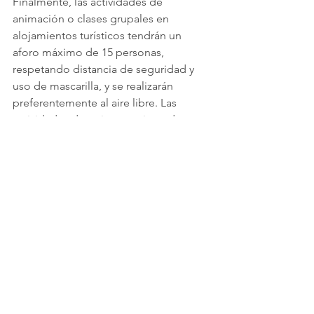
Finalmente, las actividades de 
animación o clases grupales en 
alojamientos turísticos tendrán un 
aforo máximo de 15 personas, 
respetando distancia de seguridad y 
uso de mascarilla, y se realizarán 
preferentemente al aire libre. Las 
actividades de turismo activo y de 
naturaleza se podrán realizar en grupos 
de hasta 30 personas, y en aquellas 
actividades con guía turístico no se 
superarán los 20 participantes.